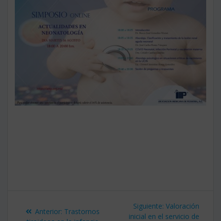
Navegación
Siguiente
Siguiente:
Valoración
Entrada
Anterior:
Trastornos
entrada:
inicial en el servicio de