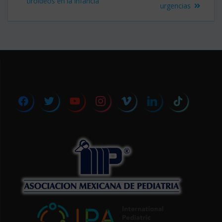
de
anterior:
tiroideos en la infancia
urgencias
entradas
facebook
twitter
youtube
instagram
vimeo
linkedin
tiktok