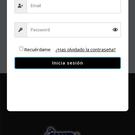
Recuérdame
¿Has olvidado la contraseña?
Inicia sesión
facebook
twitter
youtube
instagram
vimeo
linkedin
tiktok