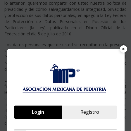
lo anterior, queremos compartir con usted nuestra política de
privacidad y del cómo salvaguardamos la integridad, privacidad
y protección de sus datos personales, en apego a la Ley Federal
de Protección de Datos Personales en Posesión de los
Particulares (la Ley), publicada en el Diario Oficial de la
Federación el día 5 de julio de 2010.
Los datos personales que de usted se recopilan en la presente
solicitud serán utilizados por la Asociación Mexicana de
Pediatría, ubicada en Montecito 38. Piso 18 Ofna. 37 Col.
Nápoles C.P. 03810, D.F. Tel. (01 55)5564-7725, con la finalidad
de brindarle información y difundir temas de educación médica.
La Asociación Mexicana de Pediatría, A.C., para cumplir la(s)
finalidad(es) anteriormente descrita(s) u otras aquellas exigidas
legalmente o por las autoridades competentes, podrá
comunicar a sus proveedores y a las autoridades competentes
cierta información recopilada de usted. A partir del 6 de enero
de 2012 usted podrá ejercer cualquiera de los derechos ARCO
Login
Registro
(acceso, rectificación, cancelación u oposición) mediante una
carta por escrito que entregue en la dirección escrita arriba.