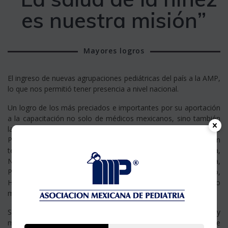
es nuestra misión”
Mayores logros
El ingreso de nuevas agrupaciones pediátricas del país a la AMP,
lo que nos permitió tener presencia a nivel nacional.
Un logro de los más preciados e importantes por su aportación
a la capacitación no solo de médicos mexicanos, sino también
latinoamericanos lo constituyen los libros de la serie Temas de
Pediatría que se publicaron desde 1994, fueron 16 libros con
temas sobre Inmunizaciones, Nutrición, Infectología,
Neonatología, Urgencias, Terapia Intensiva, Endocrinología,
Psiquiatría, Biología Molecular en el Diagnóstico Clínico,
Hepatitis, Medicina Interna, Diarrea aguda, Bioética, El niño
maltratado, Cirugía Pediátrica.
Se han tenido programas de capacitación para padres y
maestros de primaria desde hace más de 20 años en temas de