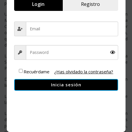
promoción a la salud.
Login
Registro
Uno de los logros de mayor trascendencia de la Asociación
Mexicana de Pediatría (AMP) conjuntamente con la
Confederación Mexicana de Pediatría (CONAPEME) fue, haber
obtenido la sede del XXIV Congreso Internacional de Pediatría,
que se llevó a cabo del 15 al 20 de agosto del 2004 en la ciudad
de Cancún Quintana Roo.
La reunión de las Américas que se lleva a en conjunto con la
Sociedad Canadiense de Pediatría y la Academia Americana de
Pediatría, en 2020 será la XII reunión.
Recuérdame
¿Has olvidado la contraseña?
Desde hace 3 años los congresos, y simposios se trasmiten en
Inicia sesión
línea en tiempo real a nivel nacional e internacional
La elaboración de las guías de práctica clínica y consensos de
las patologías más relevantes.
La realización anual del Congreso Nacional, con la participación
de profesores nacionales y extranjeros abordando los
principales temas de salud, se presentan conferencias,
simposios, talleres, trabajo libres y tesis de médicos residentes,