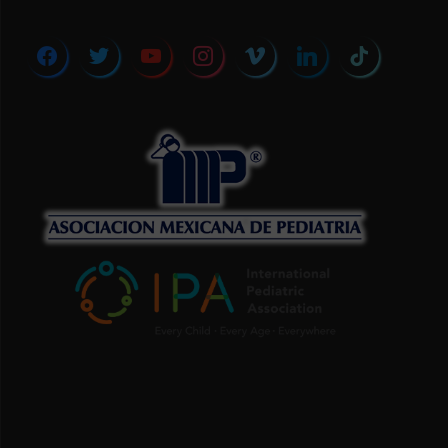
facebook
twitter
youtube
instagram
vimeo
linkedin
tiktok