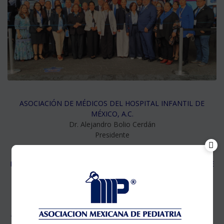
ASOCIACIÓN DE MÉDICOS DEL HOSPITAL INFANTIL DE
MÉXICO, A.C.
Dr. Alejandro Bolio Cerdán
Presidente
ASOCIACIÓN DE HOSPITALES PEDIÁTRICOS Y MATERNOS
INFANTILES DE LA SECRETARIA DE SALUD DE LA CIUDAD DE
MÉXICO
Dra. Laura Mejia Pérez
Presidenta
ASOCIACIÓN DE PEDIATRÍA QUE TRABAJA PARA EL IMSS A.C.