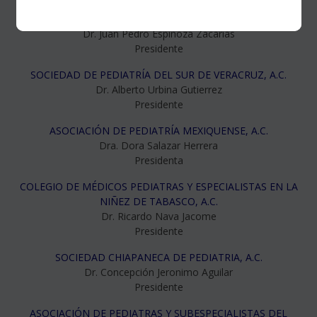
SOCIEDAD DE PEDIATRÍA DEL ISSSTE, A.C.
Dr. Juan Pedro Espinoza Zacarias
Presidente
SOCIEDAD DE PEDIATRÍA DEL SUR DE VERACRUZ, A.C.
Dr. Alberto Urbina Gutierrez
Presidente
ASOCIACIÓN DE PEDIATRÍA MEXIQUENSE, A.C.
Dra. Dora Salazar Herrera
Presidenta
COLEGIO DE MÉDICOS PEDIATRAS Y ESPECIALISTAS EN LA
NIÑEZ DE TABASCO, A.C.
Dr. Ricardo Nava Jacome
Presidente
SOCIEDAD CHIAPANECA DE PEDIATRIA, A.C.
Dr. Concepción Jeronimo Aguilar
Presidente
ASOCIACIÓN DE PEDIATRAS Y SUBESPECIALISTAS DEL