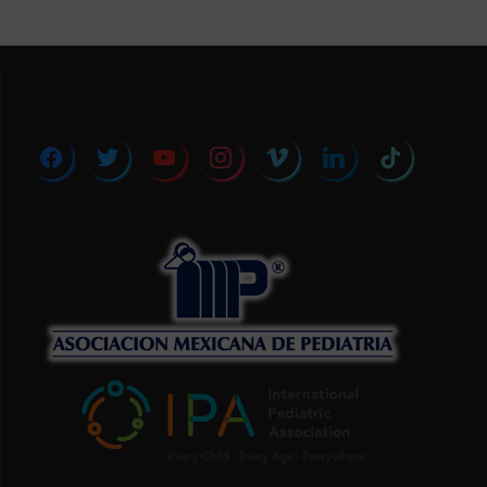
facebook
twitter
youtube
instagram
vimeo
linkedin
tiktok