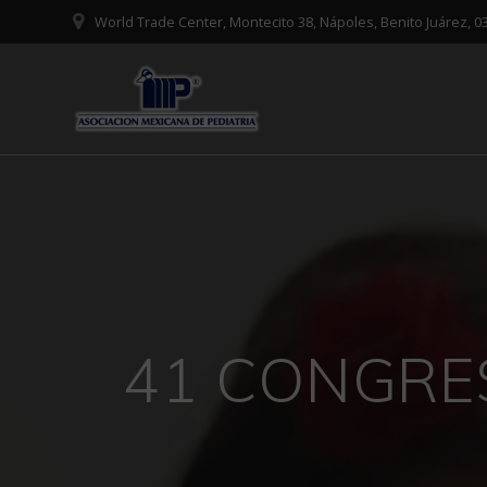
Saltar
World Trade Center, Montecito 38, Nápoles, Benito Juárez,
al
contenido
41 CONGRE