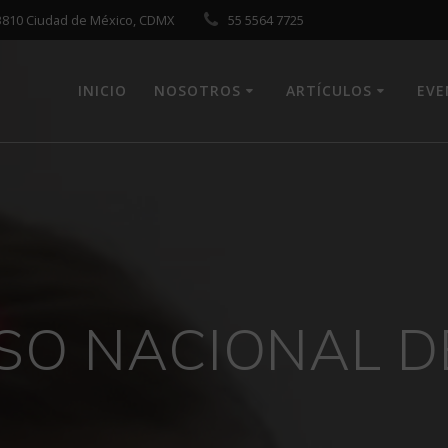
 03810 Ciudad de México, CDMX
55 5564 7725
INICIO
NOSOTROS
ARTÍCULOS
EV
SO NACIONAL DE