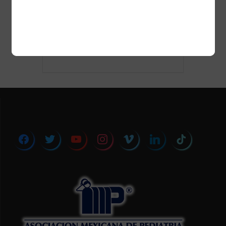
+ Añadir Google Calendar
+ exportación iCal / Outlook
facebook
twitter
youtube
instagram
vimeo
linkedin
tiktok