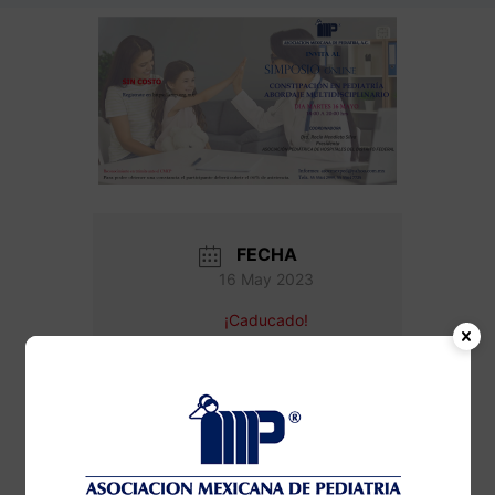
FECHA
16 May 2023
¡Caducado!
HORA
6:00 pm - 8:30 pm