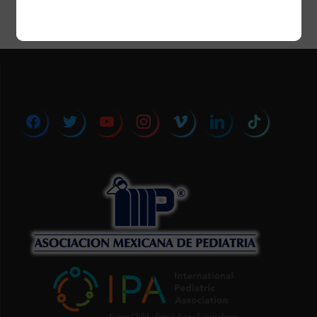
facebook
twitter
youtube
instagram
vimeo
linkedin
tiktok