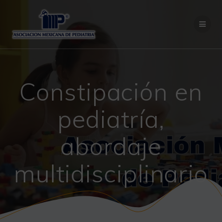
Saltar
al
contenido
Constipación en
pediatría,
abordaje
multidisciplinario