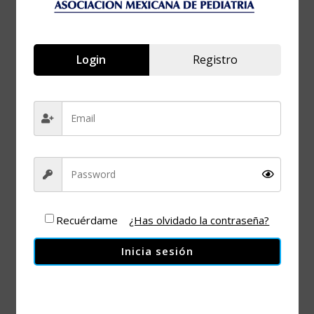
Login
Registro
Decálogo del
dengue para el
peditra
Recuérdame
¿Has olvidado la contraseña?
Inicia sesión
+ Añadir Google Calendar
+ exportación iCal / Outlook