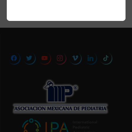
facebook
twitter
youtube
instagram
vimeo
linkedin
tiktok