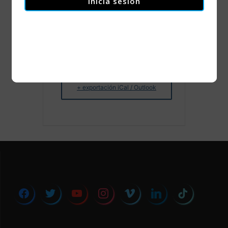
Inicia sesión
+ Añadir Google Calendar
+ exportación iCal / Outlook
facebook
twitter
youtube
instagram
vimeo
linkedin
tiktok