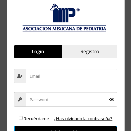
31 Ago 2023
¡Caducado!
HORA
7:00 pm - 8:00 pm
Login
Registro
Desarrollo visual
de los niños,
¿Cuándo y a
quién revisar?
Recuérdame
¿Has olvidado la contraseña?