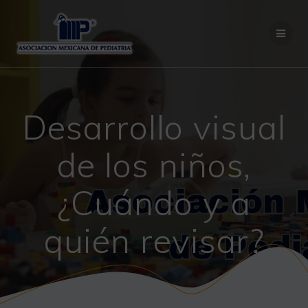
Saltar
al
contenido
Desarrollo visual
de los niños,
¿Cuándo y a
quién revisar?