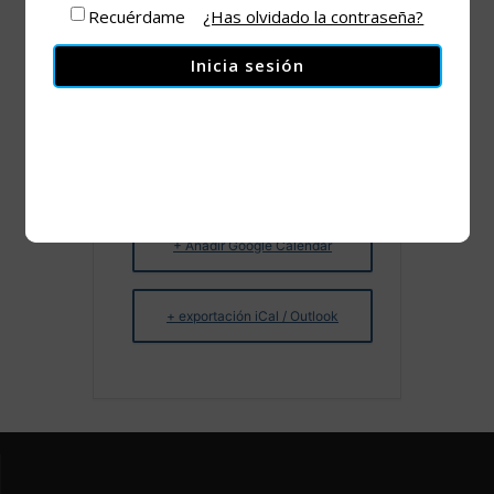
riesgo para los
Recuérdame
¿Has olvidado la contraseña?
niños?
Inicia sesión
+ Añadir Google Calendar
+ exportación iCal / Outlook