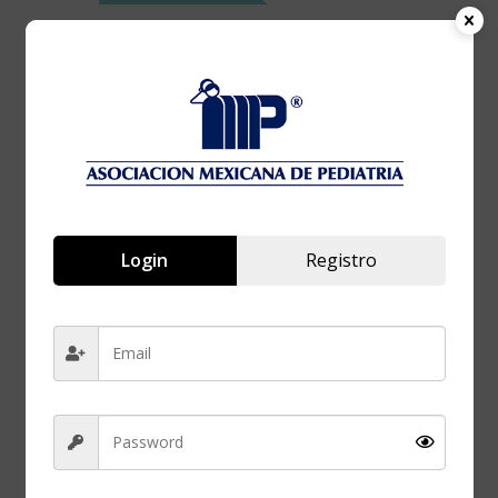
FECHA
26 Sep 2024
¡Caducado!
HORA
7:00 pm - 8:00 pm
Login
Registro
Emergencia
sanitaria de
MPOX: ¿Cuál es el