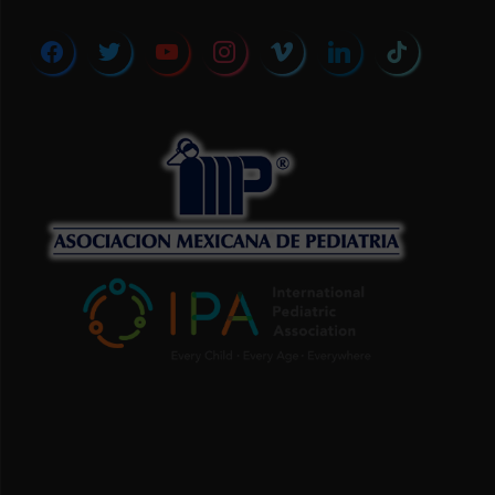
facebook
twitter
youtube
instagram
vimeo
linkedin
tiktok