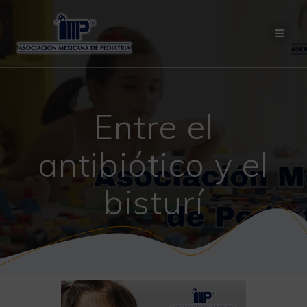
Saltar
al
contenido
Entre el
antibiótico y el
bisturí