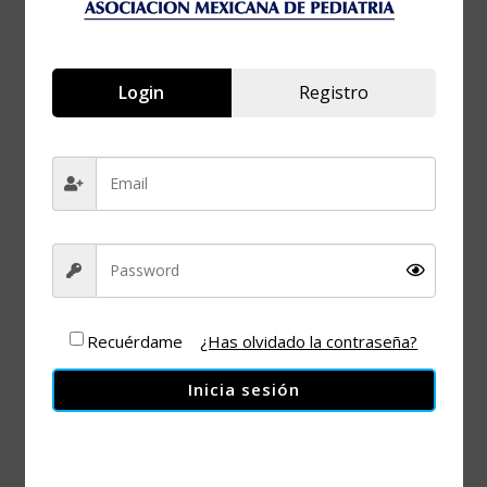
Login
Registro
Entre el
antibiótico y el
bisturí
Recuérdame
¿Has olvidado la contraseña?
Inicia sesión
+ Añadir Google Calendar
+ exportación iCal / Outlook