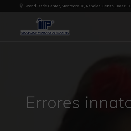
Saltar
World Trade Center, Montecito 38, Nápoles, Benito Juárez,
al
contenido
Errores innat