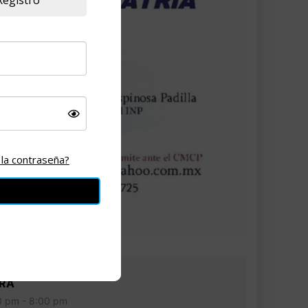
Registro
 la contraseña?
RA
0 pm - 8:00 pm