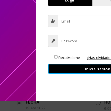
Login
Recuérdame
¿Has olvidado
Inicia sesión
FECHA
HO
19 Abr 2022
6:0