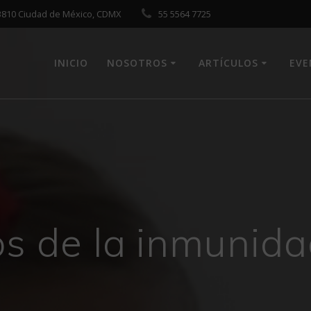
 03810 Ciudad de México, CDMX
55 5564 7725
INICIO
NOSOTROS
ARTÍCULOS
EV
os de la inmunida