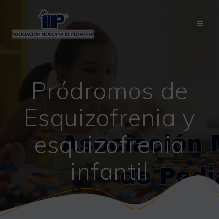
Saltar
al
contenido
Pródromos de
Esquizofrenia y
esquizofrenia
infantil