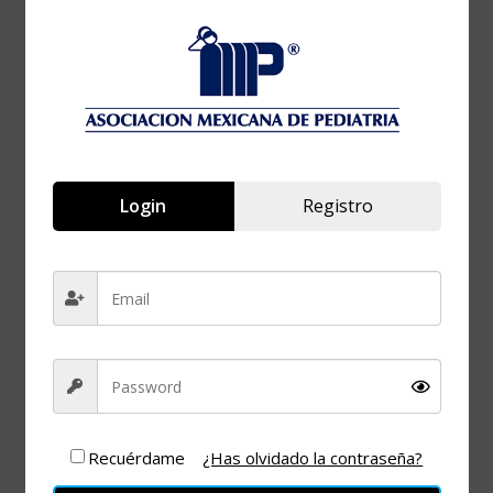
FECHA
27 Feb 2025
¡Caducado!
HORA
8:30 pm - 9:30 pm
Login
Registro
Pródromos de
Esquizofrenia y
esquizofrenia
infantil
Recuérdame
¿Has olvidado la contraseña?