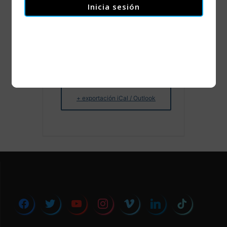
Inicia sesión
+ Añadir Google Calendar
+ exportación iCal / Outlook
facebook
twitter
youtube
instagram
vimeo
linkedin
tiktok