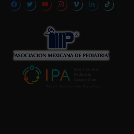
facebook
twitter
youtube
instagram
vimeo
linkedin
tiktok