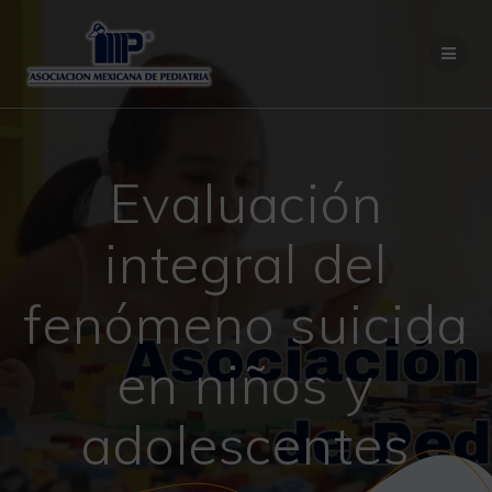
Saltar
al
contenido
Evaluación
integral del
fenómeno suicida
en niños y
adolescentes