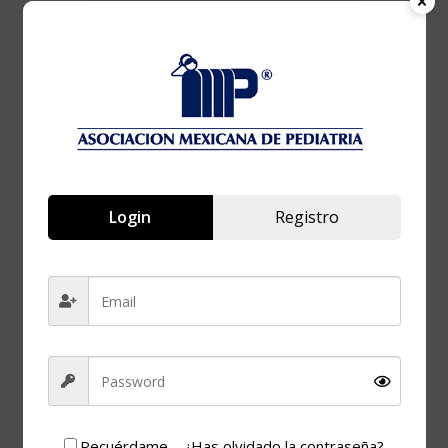
FECHA
14 Nov 2024
¡Caducado!
HORA
8:00 pm - 9:00 pm
Login
Registro
Evaluación
integral del
fenómeno suicida
en niños y
Recuérdame
¿Has olvidado la contraseña?