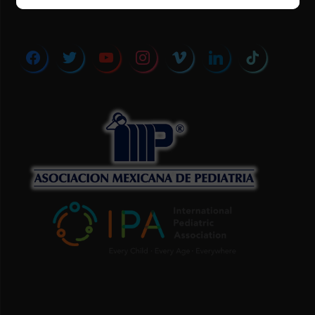
facebook
twitter
youtube
instagram
vimeo
linkedin
tiktok