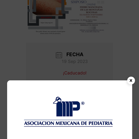
FECHA
19 Sep 2023
¡Caducado!
HORA
6:00 pm - 8:00 pm
Fiebre manchada