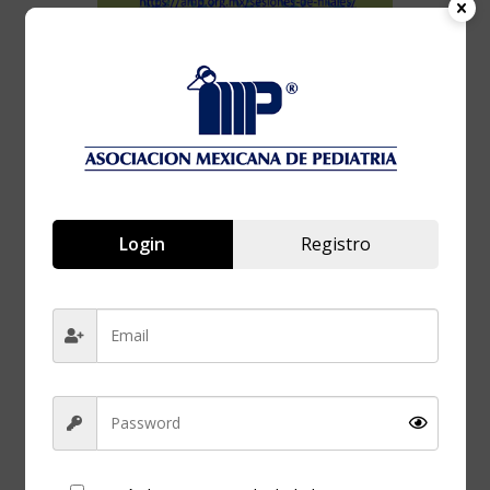
FECHA
10 Ago 2023
¡Caducado!
Login
Registro
HORA
8:00 pm - 9:00 pm
Revisión de las
guías de