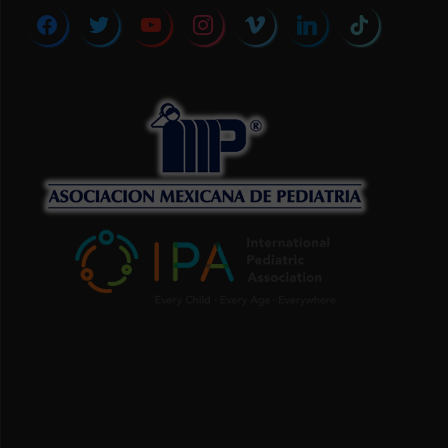
facebook
twitter
youtube
instagram
vimeo
linkedin
tiktok