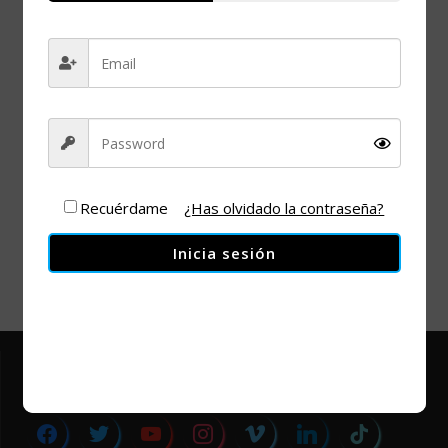
+ Añadir Google Calendar
Recuérdame
¿Has olvidado la contraseña?
+ exportación iCal / Outlook
Inicia sesión
facebook
twitter
youtube
instagram
vimeo
linkedin
tiktok