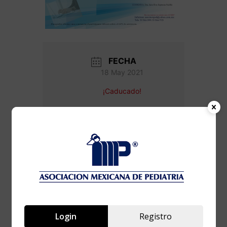
FECHA
18 May 2021
¡Caducado!
HORA
6:00 pm - 8:00 pm
Inmunoalergia en
pediatría
Login
Registro