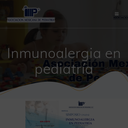
Saltar
al
contenido
Inmunoalergia en
pediatría