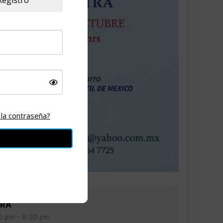
 la contraseña?
RA
0 pm - 8:30 pm