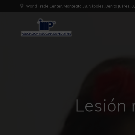
Saltar
World Trade Center, Montecito 38, Nápoles, Benito Juárez,
al
contenido
Lesión 