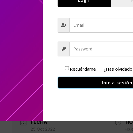
Recuérdame
¿Has olvidado
Inicia sesión
FECHA
HO
25 Oct 2022
6:0