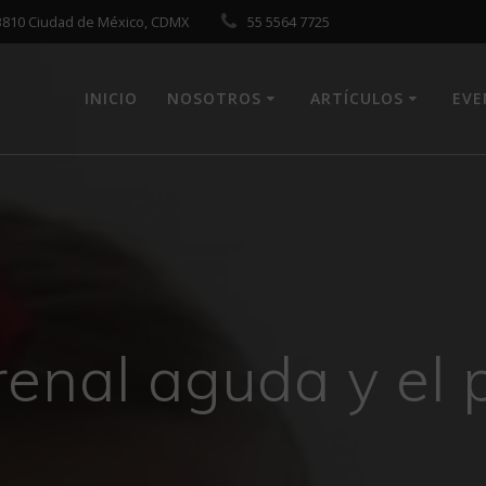
 03810 Ciudad de México, CDMX
55 5564 7725
INICIO
NOSOTROS
ARTÍCULOS
EV
renal aguda y el 