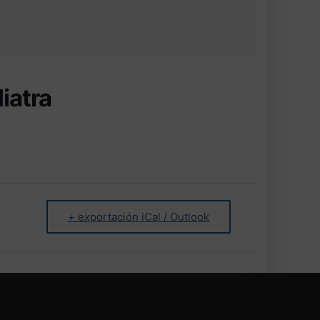
iatra
+ exportación iCal / Outlook