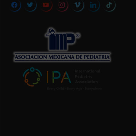
facebook
twitter
youtube
instagram
vimeo
linkedin
tiktok