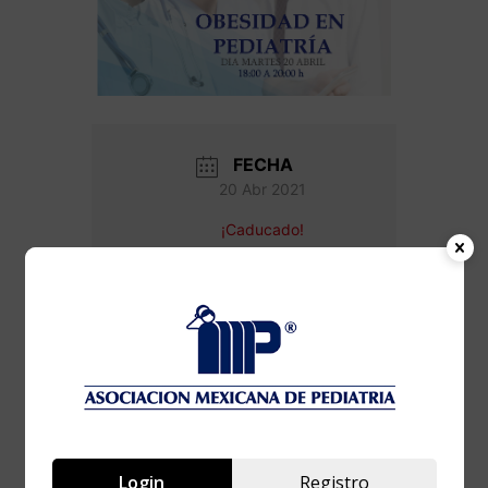
FECHA
20 Abr 2021
¡Caducado!
HORA
6:00 pm - 8:00 pm
Obesidad en
Login
Registro