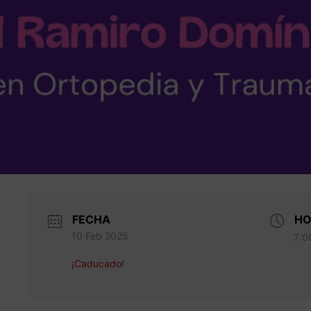
FECHA
HO
10 Feb 2025
7:0
¡Caducado!