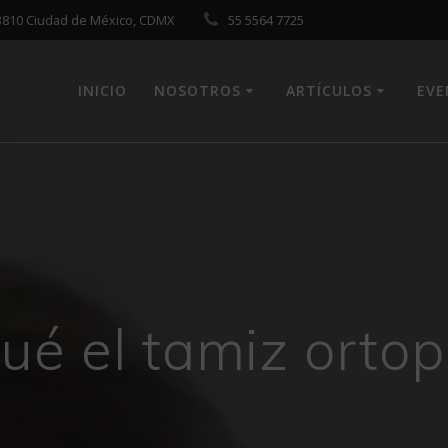
 03810 Ciudad de México, CDMX
55 5564 7725
INICIO
NOSOTROS
ARTÍCULOS
EV
ué el tamiz orto