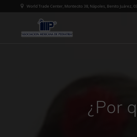
Saltar
World Trade Center, Montecito 38, Nápoles, Benito Juárez,
al
contenido
¿Por q