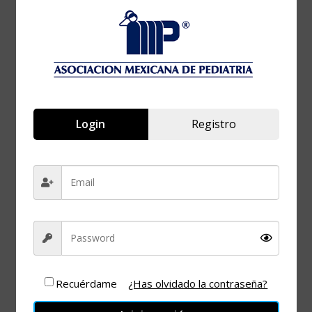
¡Caducado!
HORA
8:00 pm - 9:00 pm
Login
Registro
Actualidades en
el diagnóstico y
tratamiento de
tuberculosis en
pediatría
Recuérdame
¿Has olvidado la contraseña?