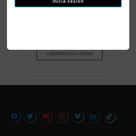
Inicia sesión
+ Añadir Google Calendar
+ exportación iCal / Outlook
facebook
twitter
youtube
instagram
vimeo
linkedin
tiktok