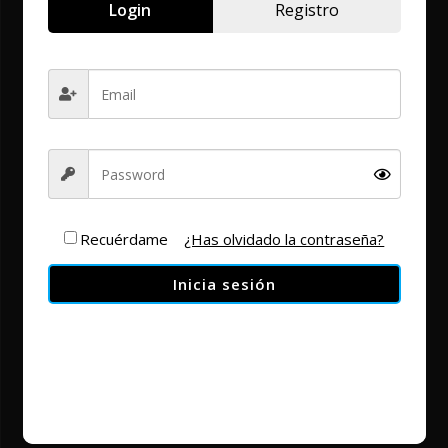
Login
Registro
facebook
twitter
youtube
instagram
vimeo
linkedin
tiktok
Recuérdame
¿Has olvidado la contraseña?
Inicia sesión