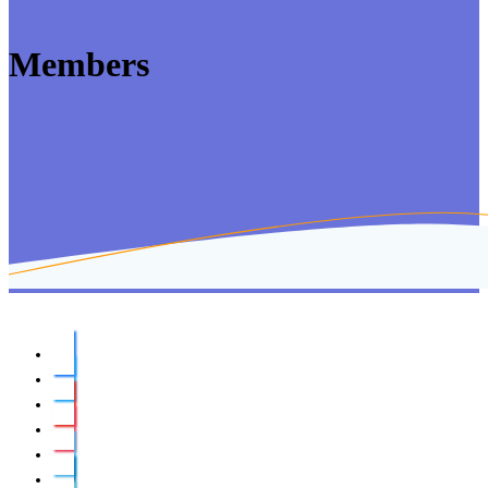
Members
facebook
twitter
youtube
instagram
vimeo
linkedin