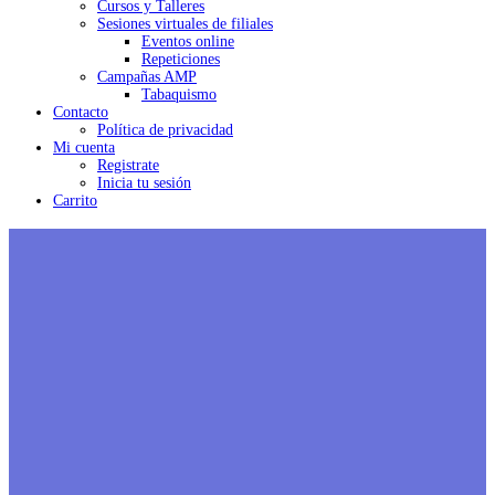
Cursos y Talleres
Sesiones virtuales de filiales
Eventos online
Repeticiones
Campañas AMP
Tabaquismo
Contacto
Política de privacidad
Mi cuenta
Registrate
Inicia tu sesión
Carrito