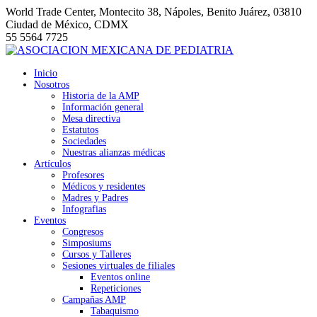
Saltar
World Trade Center, Montecito 38, Nápoles, Benito Juárez, 03810
al
Ciudad de México, CDMX
contenido
55 5564 7725
Inicio
Nosotros
Historia de la AMP
Información general
Mesa directiva
Estatutos
Sociedades
Nuestras alianzas médicas
Artículos
Profesores
Médicos y residentes
Madres y Padres
Infografias
Eventos
Congresos
Simposiums
Cursos y Talleres
Sesiones virtuales de filiales
Eventos online
Repeticiones
Campañas AMP
Tabaquismo