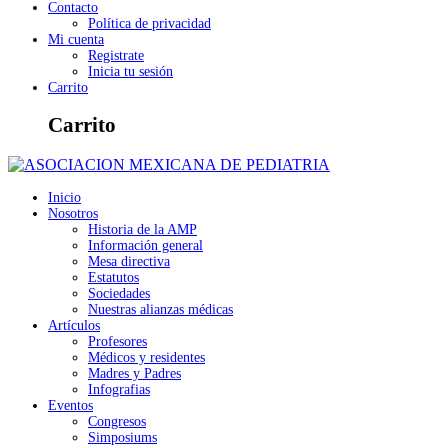
Contacto
Política de privacidad
Mi cuenta
Registrate
Inicia tu sesión
Carrito
Carrito
Inicio
Nosotros
Historia de la AMP
Información general
Mesa directiva
Estatutos
Sociedades
Nuestras alianzas médicas
Artículos
Profesores
Médicos y residentes
Madres y Padres
Infografias
Eventos
Congresos
Simposiums