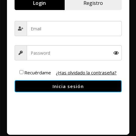
Login
Registro
facebook
twitter
youtube
instagram
vimeo
linkedin
tiktok
Recuérdame
¿Has olvidado la contraseña?
Inicia sesión