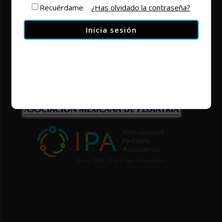
Recuérdame
¿Has olvidado la contraseña?
facebook
twitter
youtube
instagram
vimeo
linkedin
tiktok
Inicia sesión