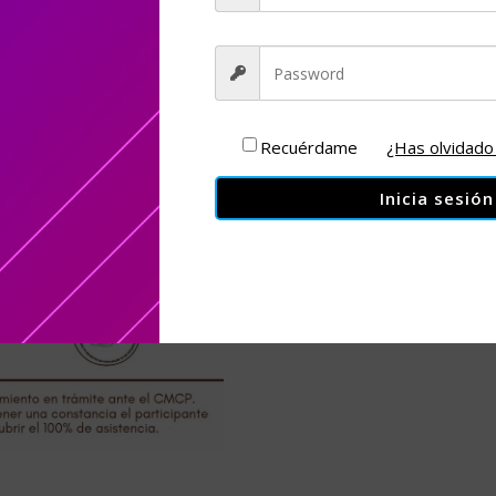
nutricionales
Categoría:
Webinars
Etiqu
en
pediatría
cantidad
Recuérdame
¿Has olvidado
Inicia sesión