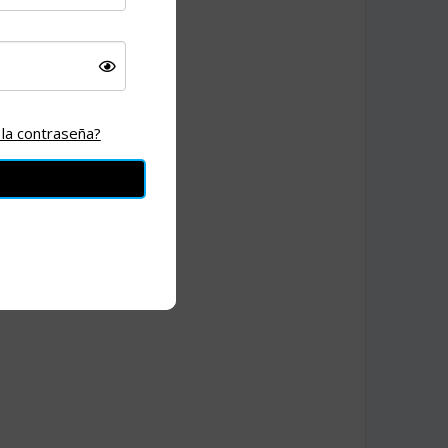
eta:
jul26
 la contraseña?