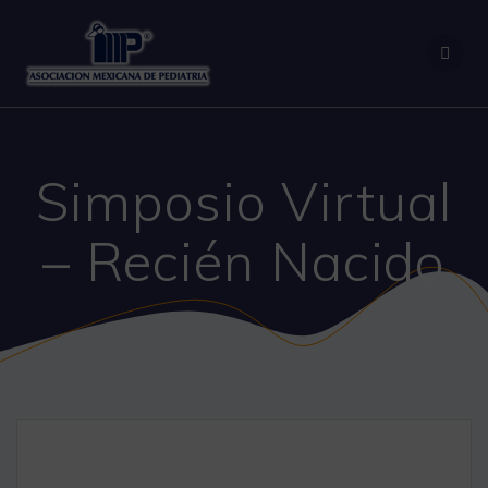
Saltar
al
contenido
Simposio Virtual
– Recién Nacido