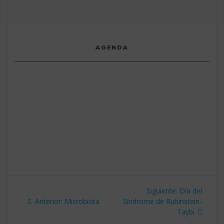
AGENDA
Navegación
Siguiente
Siguiente:
Día del
de
Entrada
entrada:
Anterior:
Microbiota
Síndrome de Rubinstein-
anterior:
Taybi