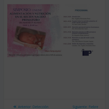
Navegación
Entrada
Siguiente
Anterior:
Detección
Siguiente:
Fiebre