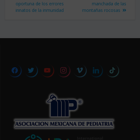
de
anterior:
entrada:
oportuna de los errores
manchada de las
innatos de la inmunidad
montañas rocosas
entradas
facebook
twitter
youtube
instagram
vimeo
linkedin
tiktok