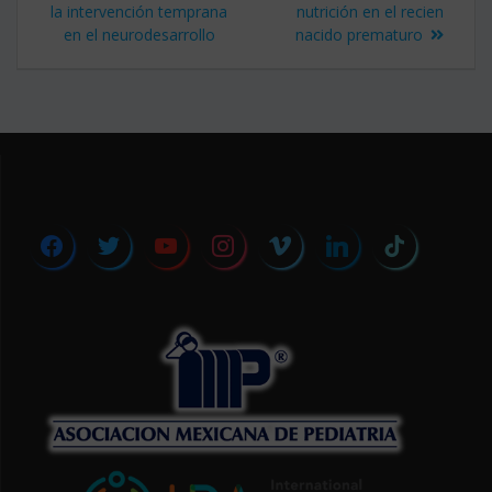
de
anterior:
entrada:
la intervención temprana
nutrición en el recien
en el neurodesarrollo
nacido prematuro
entradas
facebook
twitter
youtube
instagram
vimeo
linkedin
tiktok