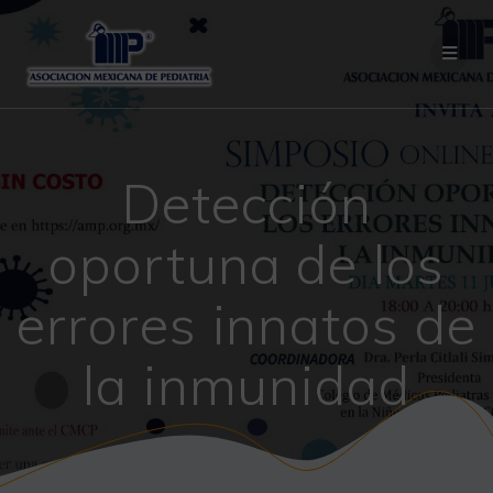
Saltar
al
contenido
Detección
oportuna de los
errores innatos de
la inmunidad