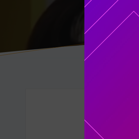
Solo usu
Si deseas te