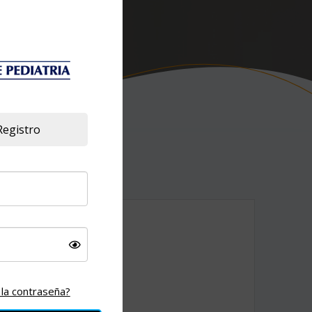
Registro
 sección.
 la contraseña?
ar la compra: