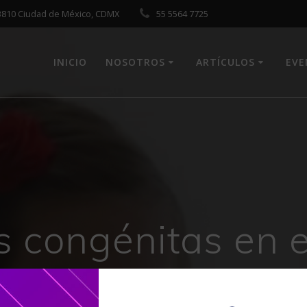
 03810 Ciudad de México, CDMX
55 5564 7725
INICIO
NOSOTROS
ARTÍCULOS
EV
 congénitas en e
urgencias – LIVE