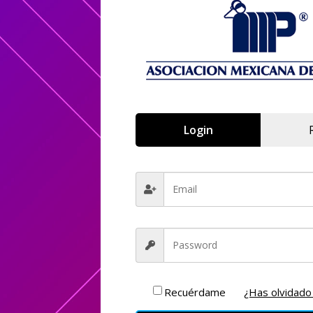
Login
arios registrados y que compraron el acceso podrán ver esta
Recuérdame
¿Has olvidado
ner acceso favor de dar en el siguiente link para poder realiz