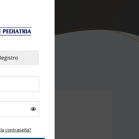
Registro
 sección.
 la contraseña?
ar la compra: