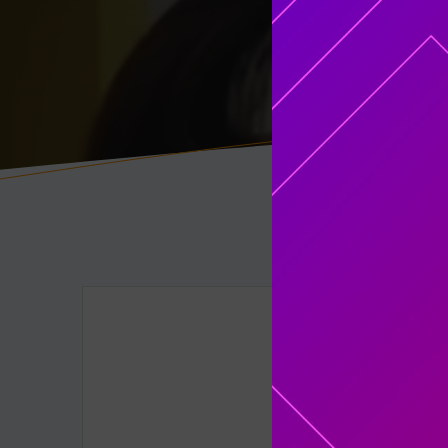
Solo usu
Si deseas te