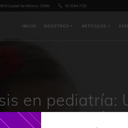
 03810 Ciudad de México, CDMX
55 5564 7725
INICIO
NOSOTROS
ARTÍCULOS
EV
sis en pediatría: 
tico y terapeútic