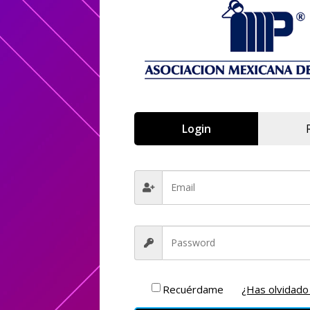
Login
arios registrados y que compraron el acceso podrán ver esta
Recuérdame
¿Has olvidado
ner acceso favor de dar en el siguiente link para poder realiz