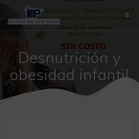
Saltar
al
contenido
Desnutrición y
obesidad infantil