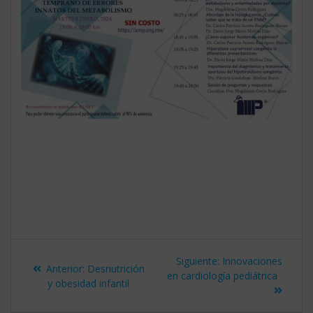
Navegación
Siguiente
Siguiente:
Innovaciones
Entrada
Anterior:
Desnutrición
de
entrada:
en cardiología pediátrica
anterior:
y obesidad infantil
entradas