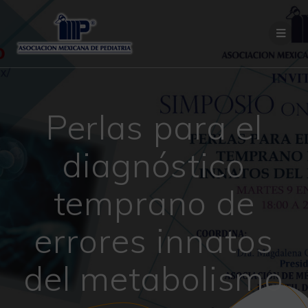
Saltar
al
contenido
Perlas para el
diagnóstico
temprano de
errores innatos
del metabolismo