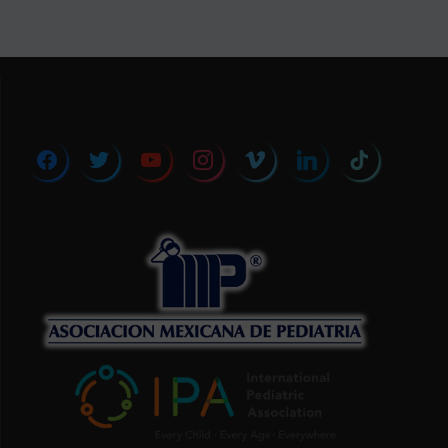
facebook
twitter
youtube
instagram
vimeo
linkedin
tiktok