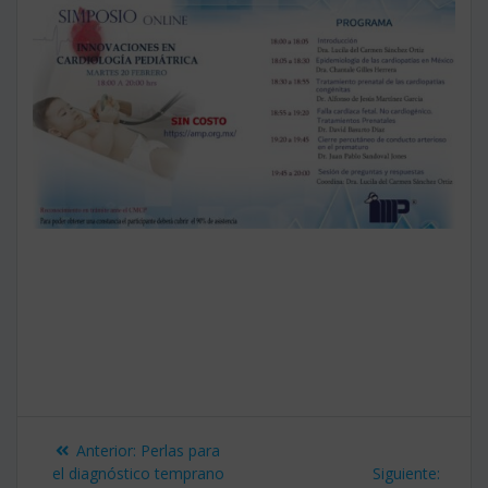
Navegación
Entrada
Anterior:
Perlas para
de
anterior:
Siguie
el diagnóstico temprano
Siguiente: