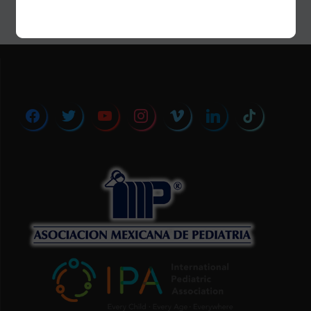
facebook
twitter
youtube
instagram
vimeo
linkedin
tiktok