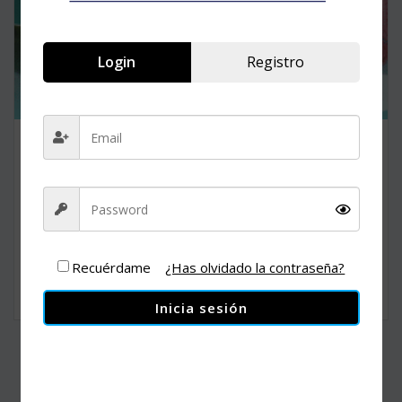
Login
Registro
Desafíos nutricionales en el paciente pediátrico
$
200.00
Webinars
Recuérdame
¿Has olvidado la contraseña?
Comprar
Inicia sesión